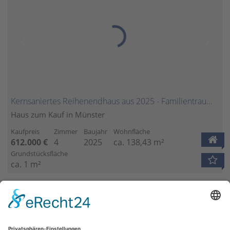
Kernsaniertes Reihenendhaus aus 2025 - Familientraum im Grünen!
Haus zum Kauf in Münster
Kaufpreis
Zimmer
Baujahr
Wohnfläche
612.000 €
4
2025
ca. 138,43 m²
Grundstücksfläche
ca. 1 m²
1
2
3
4
5
…
6