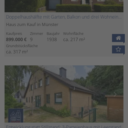
Doppelhaushälfte mit Garten, Balkon und drei Wohneinheiten in exklusiver Neutor-Lage
Haus zum Kauf in Münster
Kaufpreis
Zimmer
Baujahr
Wohnfläche
899.000 €
9
1938
ca. 217 m²
Grundstücksfläche
ca. 317 m²
Entwicklung statt Stillstand: 3-Parteienhaus mit Leerstand