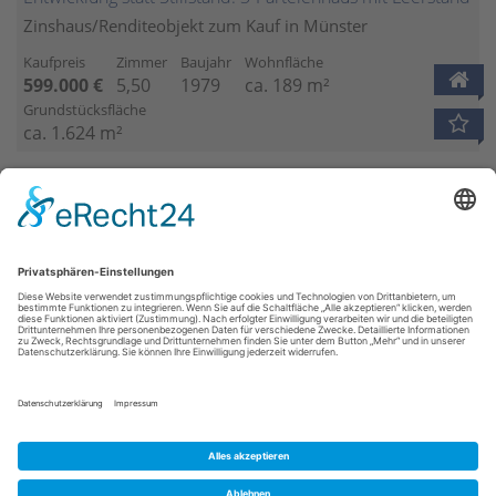
Zinshaus/Renditeobjekt zum Kauf in Münster
Kaufpreis
Zimmer
Baujahr
Wohnfläche
599.000 €
5,50
1979
ca. 189 m²
Grundstücksfläche
ca. 1.624 m²
1
…
3
4
5
6
7
…
15
Startseite
Immobilienangebote
Immobilienmakler
Kontakt
Impressum
Datenschutz
© 2026 Westfälische Grundstücksbörse Münster e.V.