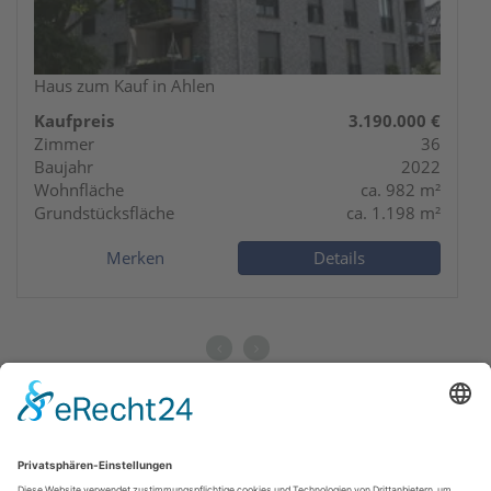
Haus zum Kauf in Ahlen
Kaufpreis
3.190.000 €
Zimmer
36
Baujahr
2022
Wohnfläche
ca. 982 m²
Grundstücksfläche
ca. 1.198 m²
Merken
Details
Maklerübersicht