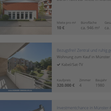
Miete pro m²
Bürofläche
Ges
10 €
ca. 946 m²
ca.
Wohnung zum Kauf in Münste
Kabel/Sat-TV
Kaufpreis
Zimmer
Baujahr
320.000 €
4
1980