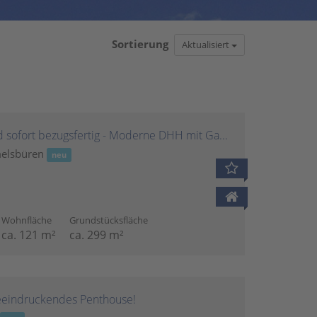
Sortierung
Aktualisiert
Neuwertig, energieeffizient und sofort bezugsfertig - Moderne DHH mit Garten und EEK A+
melsbüren
neu
Wohnfläche
Grundstücksfläche
ca. 121 m²
ca. 299 m²
eeindruckendes Penthouse!