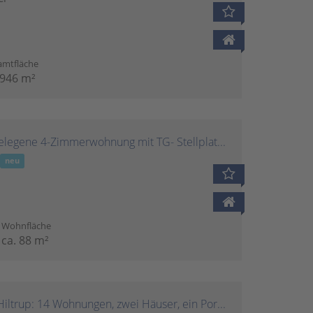
amtfläche
 946 m²
Bezugsfrei! Zentral und ruhig gelegene 4-Zimmerwohnung mit TG- Stellplatz im Rumphorstviertel
r
neu
Wohnfläche
ca. 88 m²
Investmentchance in Münster-Hiltrup: 14 Wohnungen, zwei Häuser, ein Portfolio