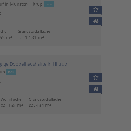
uf in Münster-Hiltrup
neu
t
äche
Grundstücksfläche
065 m²
ca. 1.181 m²
ügige Doppelhaushälfte in Hiltrup
rup
neu
g
Wohnfläche
Grundstücksfläche
ca. 155 m²
ca. 434 m²