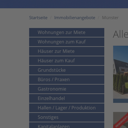
Startseite
Immobilienangebote
Münster
All
Wohnungen zur Miete
Wohnungen zum Kauf
Häuser zur Miete
Häuser zum Kauf
Grundstücke
Büros / Praxen
Gastronomie
Einzelhandel
Hallen / Lager / Produktion
Sonstiges
Kapitalanlagen