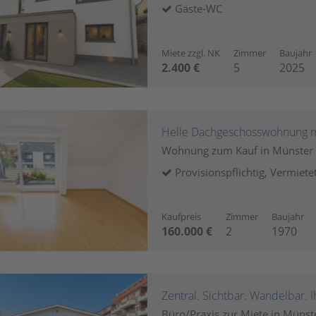
Gäste-WC
Miete zzgl. NK
Zimmer
Baujahr
2.400 €
5
2025
Wohnung zum Kauf in Münster
Provisionspflichtig, Vermiete
Kaufpreis
Zimmer
Baujahr
160.000 €
2
1970
Zentral. Sichtbar. Wandelbar. 
Büro/Praxis zur Miete in Münst