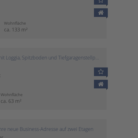
Wohnfläche
ca. 133 m²
Helle Dachgeschosswohnung mit Loggia, Spitzboden und Tiefgaragenstellplatz in Münster-Süd
t
Wohnfläche
ca. 63 m²
Ihre neue Business-Adresse auf zwei Etagen
er