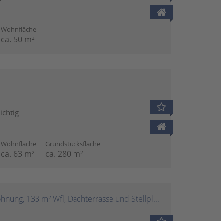
Wohnfläche
ca. 50 m²
n
ichtig
Wohnfläche
Grundstücksfläche
ca. 63 m²
ca. 280 m²
Sentruper Höhe. 5-Zimmer-Wohnung, 133 m² Wfl, Dachterrasse und Stellplatz