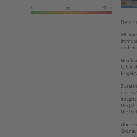
0
400+
200
Besch
Willkom
Immobil
und ein
Hier ka
Lebensb
Projekt
Zusätzl
dieses 
integrie
Die Jah
Die Par
Überzeu
Gronau 