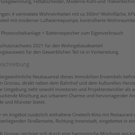
ückgewinnung, Fettabscheider, Moderne Kühl-und Thekentechni
en: 4 vermietete Wohneinheiten mit ca 300m² Wohnfläche, KFW
teil mit moderner Luftwärmepumpe, kontrollierte Wohnraumbel
Photovoltaikanlage + Batteriespeicher zum Eigenverbrauch
chutznachweis 2021 für den Wohngebäudeanteil
rgieausweis für den Gewerblichen Teil ist in Vorbereitung.
eschreibung
ergewöhnliche Neubauareal dieses Immobilien-Ensembels befind
n Gronau, direkt neben dem Bahnhof und dem kulturellen Herzs
e Umgebung zieht sowohl Investoren und Projektentwickler als a
uckende Mischung aus urbanem Charme und hervorragender Anbi
e und Münster bietet.
r im Angebot zusätzlich enthaltene Cinetech-Kino mit Restaurant 
erliegenden Straßenseite, Richtung Innenstadt, eingebettet in e
dt Gronau zeichnet sich durch eine harmonische Mischung aus tra