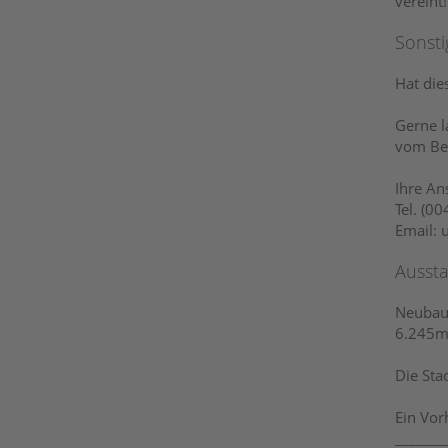
vereint!
Sonsti
Hat die
Gerne l
vom Be
Ihre An
Tel. (0
Email:
Ausst
Neubau
6.245m²
Die Sta
Ein Vor
_______