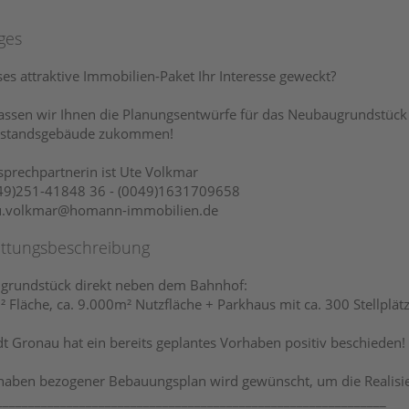
ges
ses attraktive Immobilien-Paket Ihr Interesse geweckt?
assen wir Ihnen die Planungsentwürfe für das Neubaugrundstüc
standsgebäude zukommen!
sprechpartnerin ist Ute Volkmar
049)251-41848 36 - (0049)1631709658
 u.volkmar@homann-immobilien.de
attungsbeschreibung
grundstück direkt neben dem Bahnhof:
 Fläche, ca. 9.000m² Nutzfläche + Parkhaus mit ca. 300 Stellplät
dt Gronau hat ein bereits geplantes Vorhaben positiv beschieden!
haben bezogener Bebauungsplan wird gewünscht, um die Realisi
_____________________________________________________________