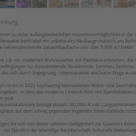
reibung
men zu einer außergewöhnlichen Investitionsmöglichkeit in der 
ienpaket beinhaltet ein unbebautes Neubaugrundstück am Bahnho
e vielversprechende Gesamtbaufläche von über 9.000 m² bietet.
nn z.B. ein modernes Wohnquartier mit Parkhaus entstehen, das
edingungen für Auszubildende, Studierende, Familien, Senioren un
, das sich durch Begegnung, Lebensqualität und kurze Wege ausze
ich ist ein in 2022 hochwertig kernsaniertes Wohn- und Geschäft
Angebots, in dem das moderne Cinetech-Kino mit Eventlokation 
rt sind.
resnettokaltmiete beträgt aktuell 180.000,-€ inkl. Langzeitmietve
kplätze auf dem schräg gegenüber liegenden freien Gelände nutzt
gen Sie sich von dieser seltenen Gelegenheit zur Quartiers-Entwi
- ein Standort der lebendige Nachbarschaft, kulturelle Bedeutun