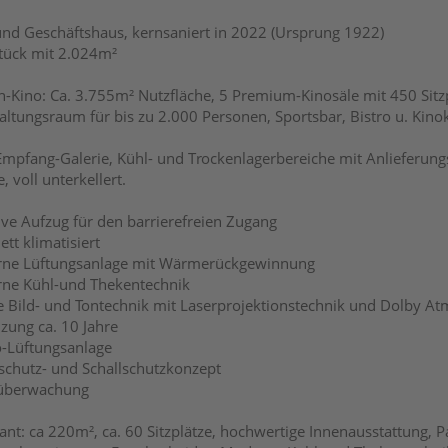
d Geschäftshaus, kernsaniert in 2022 (Ursprung 1922)
tück mit 2.024m²
h-Kino: Ca. 3.755m² Nutzfläche, 5 Premium-Kinosäle mit 450 Sitzp
altungsraum für bis zu 2.000 Personen, Sportsbar, Bistro u. Kino
Empfang-Galerie, Kühl- und Trockenlagerbereiche mit Anlieferung
, voll unterkellert.
sive Aufzug für den barrierefreien Zugang
tt klimatisiert
rne Lüftungsanlage mit Wärmerückgewinnung
ne Kühl-und Thekentechnik
e Bild- und Tontechnik mit Laserprojektionstechnik und Dolby A
izung ca. 10 Jahre
o-Lüftungsanlage
schutz- und Schallschutzkonzept
oüberwachung
ant: ca 220m², ca. 60 Sitzplätze, hochwertige Innenausstattung, 