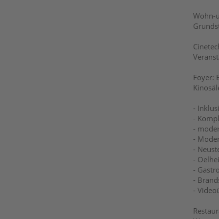
Wohn-un
Grunds
Cinetec
Veranst
Foyer: 
Kinosäle
- Inklu
- Komple
- mode
- Moder
- Neust
- Oelhe
- Gastr
- Brand
- Vide
Restaur