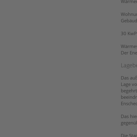
Wärmer
Wohnung
Gebäude
30 KwP 
Wärmes
Der Ene
Lageb
Das auß
Lage vo
begehrt
beeindr
Ensched
Das hie
gegenüb
Die Sta