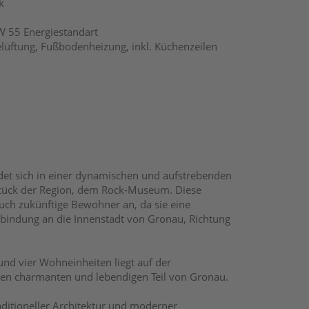
k
 55 Energiestandart
üftung, Fußbodenheizung, inkl. Küchenzeilen
et sich in einer dynamischen und aufstrebenden
tück der Region, dem Rock-Museum. Diese
uch zukünftige Bewohner an, da sie eine
ndung an die Innenstadt von Gronau, Richtung
und vier Wohneinheiten liegt auf der
inen charmanten und lebendigen Teil von Gronau.
ditioneller Architektur und moderner