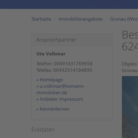
Startseite
Immobilienangebote
Gronau (West
Bes
Ansprechpartner
624
Ute Volkmar
Telefon: 00491631709658
Objekt-
Telefax: 00492514184890
Gronau 
» Homepage
» u.volkmar@homann-
immobilien.de
» Anbieter Impressum
» Kennenlernen
Eckdaten