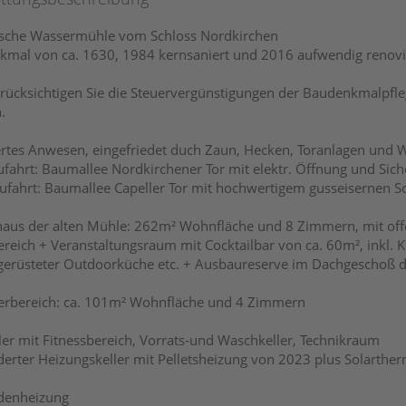
ische Wassermühle vom Schloss Nordkirchen
mal von ca. 1630, 1984 kernsaniert und 2016 aufwendig renovi
erücksichtigen Sie die Steuervergünstigungen der Baudenkmalpfl
.
rtes Anwesen, eingefriedet duch Zaun, Hecken, Toranlagen und 
fahrt: Baumallee Nordkirchener Tor mit elektr. Öffnung und Sic
fahrt: Baumallee Capeller Tor mit hochwertigem gusseisernen S
aus der alten Mühle: 262m² Wohnfläche und 8 Zimmern, mit off
ereich + Veranstaltungsraum mit Cocktailbar von ca. 60m², inkl. Kü
gerüsteter Outdoorküche etc. + Ausbaureserve im Dachgeschoß 
gerbereich: ca. 101m² Wohnfläche und 4 Zimmern
ller mit Fitnessbereich, Vorrats-und Waschkeller, Technikraum
erter Heizungskeller mit Pelletsheizung von 2023 plus Solarther
denheizung