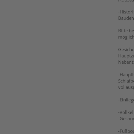
-Histor
Baudenk
Bitte b
möglich
Gesiche
Hauptzu
Nebenzu
-Haupth
Schlafb
vollaus
-Einlie
-Vollke
-Gesond
-Fußbo