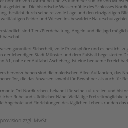
er nördlich von Dortmund und 25 Kilometer südlich von Münster. 
hutzgebiet an. Die historische Wassermühle des Schlosses Nordki
g, besticht durch seine reizvolle Lage und den einzigartigen Bl
 weitläufigen Felder und Wiesen ins bewaldete Naturschutzgebiet 
erständlich sind Tier-/Pferdehaltung, Angeln und die Jagd möglic
hbarschaft.
esen garantiert Sicherheit, volle Privatsphäre und es besticht z
n der lebendigen Stadt Münster und dem Fußball begeisterten D
n A1, nahe der Auffahrt Ascheberg, ist eine bequeme Erreichbark
rs hervorzuheben sind die malerischen Allee-Auffahrten, das Nor
hener Tor, die das Anwesen sowohl für Bewohner als auch für Besu
rmante Ort Nordkirchen, bekannt für seine kulturellen und histor
dlicher Ruhe und städtischer Nähe. Vielfältige Freizeitmöglichke
lle Angebote und Einrichtungen des täglichen Lebens runden das
provision zzgl. MwSt