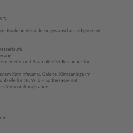
ert.
ege! Bauliche Veränderungswünsche sind jederzeit
Wasserläufe
herung
chmiedetor und Baumallee Südkirchener Tor
enem Kaminfeuer u. Galerie, Klimaanlage im
hlzelle für zB. Wild + Südterrasse mit
des Veranstaltungsraums
mie