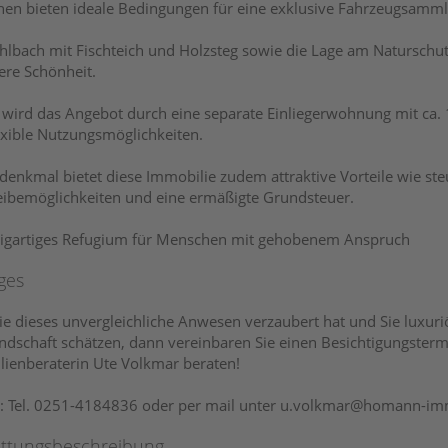
hen bieten ideale Bedingungen für eine exklusive Fahrzeugsamm
lbach mit Fischteich und Holzsteg sowie die Lage am Natursch
re Schönheit.
 wird das Angebot durch eine separate Einliegerwohnung mit ca. 
exible Nutzungsmöglichkeiten.
denkmal bietet diese Immobilie zudem attraktive Vorteile wie st
ibemöglichkeiten und eine ermäßigte Grundsteuer.
zigartiges Refugium für Menschen mit gehobenem Anspruch
ges
e dieses unvergleichliche Anwesen verzaubert hat und Sie luxur
ndschaft schätzen, dann vereinbaren Sie einen Besichtigungsterm
ienberaterin Ute Volkmar beraten!
: Tel. 0251-4184836 oder per mail unter u.volkmar@homann-im
attungsbeschreibung