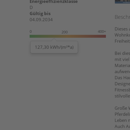
Energieeffizienzklasse
D
Gültig bis
Besch
04.09.2034
Dieses 
0
400+
200
Wohnkom
Freihei
127,30 kWh/(m²*a)
Bei die
mit vie
Materia
aufwend
Das Hau
Designe
Fitness
stilvol
Große W
Pferdel
Leben m
Auch Au