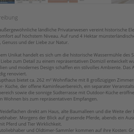
reibung
außergewöhnliche ländliche Privatanwesen vereint historische El
fort auf höchstem Niveau. Auf rund 4 Hektar münsterländischer 
t, Genuss und der Liebe zur Natur.
sem Unikat handelt es sich um die historische Wassermühle des S
l Liebe zum Detail zu einem repräsentativen Domizil entwickelt 
lien und modernes Design schaffen ein stilvolles Ambiente. Da
ig renoviert.
pthaus bietet ca. 262 m² Wohnfläche mit 8 großzügigen Zimmer
r- Küche, der offene Kaminfeuerbereich, ein separater Veranstaltu
bereich sowie die sonnige Südterrasse mit Outdoor-Küche eröffne
len Wohnen bis zum repräsentativen Empfangen.
eideflächen direkt am Haus, alte Baumalleen und die Weite der 
iebhaber. Morgens der Blick auf grasende Pferde, abends ein Ausr
it Pferd und Tier Wirklichkeit.
toliebhaber und Oldtimer-Sammler kommen auf ihre Kosten: Gro