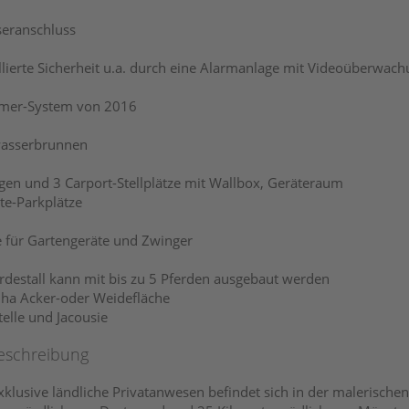
seranschluss
llierte Sicherheit u.a. durch eine Alarmanlage mit Videoüberwac
mer-System von 2016
wasserbrunnen
gen und 3 Carport-Stellplätze mit Wallbox, Geräteraum
te-Parkplätze
 für Gartengeräte und Zwinger
erdestall kann mit bis zu 5 Pferden ausgebaut werden
7 ha Acker-oder Weidefläche
telle und Jacousie
eschreibung
xklusive ländliche Privatanwesen befindet sich in der malerische