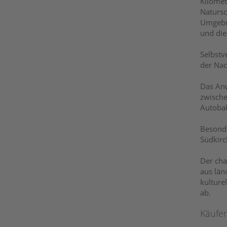
Kilomet
Natursc
Umgebun
und die
Selbstv
der Nac
Das Anw
zwische
Autobah
Besonde
Südkirc
Der cha
aus län
kulture
ab.
Käufer