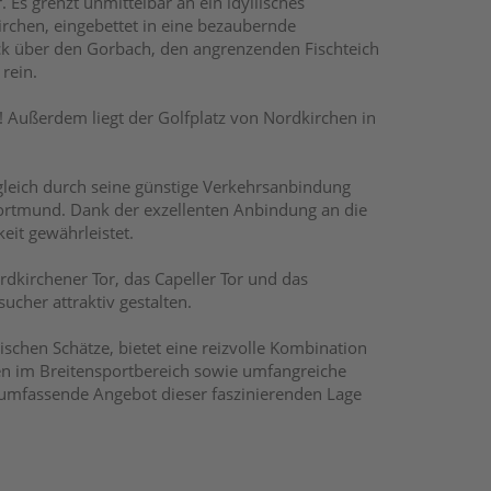
Es grenzt unmittelbar an ein idyllisches
rchen, eingebettet in eine bezaubernde
ick über den Gorbach, den angrenzenden Fischteich
rein.
h! Außerdem liegt der Golfplatz von Nordkirchen in
ugleich durch seine günstige Verkehrsanbindung
ortmund. Dank der exzellenten Anbindung an die
eit gewährleistet.
dkirchener Tor, das Capeller Tor und das
cher attraktiv gestalten.
ischen Schätze, bietet eine reizvolle Kombination
iten im Breitensportbereich sowie umfangreiche
 umfassende Angebot dieser faszinierenden Lage