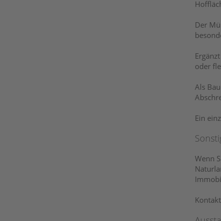
Hoffläc
Der Müh
besonde
Ergänzt
oder fl
Als Bau
Abschre
Ein ein
Sonsti
Wenn Si
Naturla
Immobil
Kontakt
Ausst