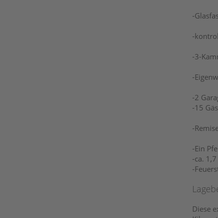
-Glasfa
-kontro
-3-Kam
-Eigen
-2 Gara
-15 Gäs
-Remise
-Ein Pf
-ca. 1,
-Feuers
Lageb
Diese e